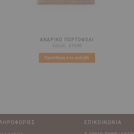
ΑΝΔΡΙΚΌ ΠΟΡΤΟΦΌΛΙ
Original
Η
€
25,00
€
19,90
price
τρέχουσα
was:
τιμή
Προσθήκη στο καλάθι
€25,00.
είναι:
€19,90.
ΛΗΡΟΦΟΡΙΕΣ
ΕΠΙΚΟΙΝΩΝΙΑ