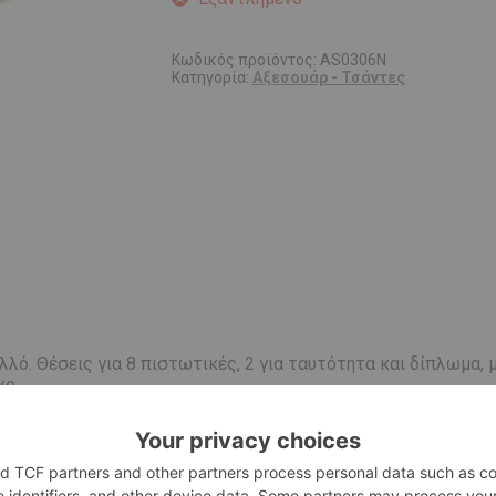
Κωδικός προϊόντος:
AS0306N
Κατηγορία:
Αξεσουάρ - Τσάντες
λό. Θέσεις για 8 πιστωτικές, 2 για ταυτότητα και δίπλωμα, 
χο.