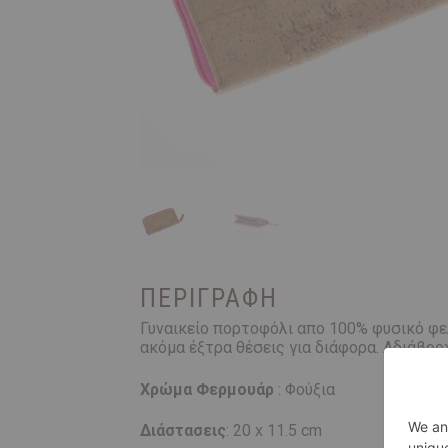
ΠΕΡΙΓΡΑΦΉ
Γυναικείο πορτοφόλι απο 100% φυσικό φελ
ακόμα έξτρα θέσεις για διάφορα. Αδιάβρο
Χρώμα Φερμουάρ
: Φούξια
Διάστασεις
: 20 x 11.5 cm