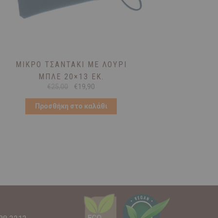
ΜΙΚΡΌ ΤΣΑΝΤΆΚΙ ΜΕ ΛΟΥΡΊ
ΜΠΛΕ 20×13 ΕΚ.
Original
Η
€
25,00
€
19,90
price
τρέχουσα
was:
τιμή
Προσθήκη στο καλάθι
€25,00.
είναι:
€19,90.