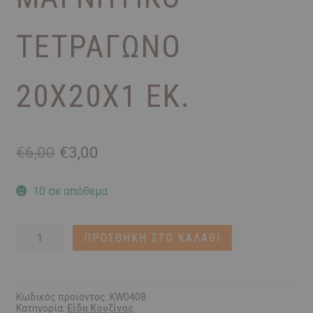
ΤΕΤΡΆΓΩΝΟ
20X20X1 ΕΚ.
Original
Η
€
6,00
€
3,00
price
τρέχουσα
was:
τιμή
10 σε απόθεμα
€6,00.
είναι:
€3,00.
Βάση
ΠΡΟΣΘΉΚΗ ΣΤΟ ΚΑΛΆΘΙ
για
Ζεστά
Σκεύη
-
Μαγνητικό
Κωδικός προϊόντος:
KW0408
Κατηγορία:
Είδη Κουζίνας
Τετράγωνο