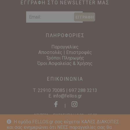
ΕΓΓΡΑΦΗ ΣΤΟ NEWSLETTER ΜΑΣ
ΕΓΓΡΑΦΗ
ΠΛΗΡΟΦΟΡΙΕΣ
Παραγγελίες
Αποστολές | Επιστροφές
Τρόποι Πληρωμής
Όροι Ασφαλείας & Χρήσης
ΕΠΙΚΟΙΝΩΝΙΑ
Τ.
22910 70085
|
697 288 3213
E.
info@fellos.gr
|
ΔΕΥΤΕΡΑ – ΠΑΡΑΣΚΕΥΗ | 9:00 – 15:00
Η ομάδα FELLOS.gr σας εύχεται ΚΑΛΕΣ ΔΙΑΚΟΠΕΣ
και σας ενημερώνει ότι ΝΕΕΣ παραγγελίες σας θα