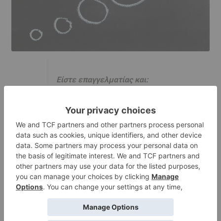
Είστε επαγγελματίας και:
• Ενδιαφέρεστε να συμπεριλάβετε τα
προϊόντα μας ή οτιδήποτε σε σχέση με τον
φελλό στην γκάμα σας;
• Ενδιαφέρεστε να προβάλετε και να
προωθήσετε τις δημιουργίες σας από φελλό
μέσω του site μας;
Θα χαρούμε πολύ να επικοινωνήσετε μαζί μας,
να γνωριστούμε και να κουβεντιάσουμε… περί
φελλού.
E.
info@fellos.gr