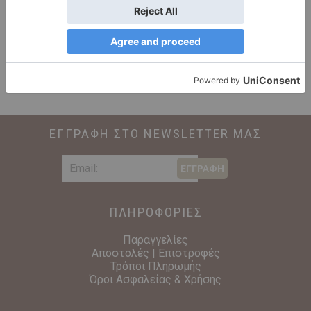
T.
22910 70085
– 9.00-15.00
T.
6972288213
ΕΓΓΡΑΦΗ ΣΤΟ NEWSLETTER ΜΑΣ
ΕΓΓΡΑΦΗ
ΠΛΗΡΟΦΟΡΙΕΣ
Παραγγελίες
Αποστολές | Επιστροφές
Τρόποι Πληρωμής
Όροι Ασφαλείας & Χρήσης