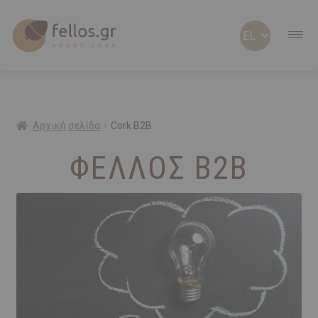
ABOUT CORK
ABOUT US
Αρχική σελίδα
Cork B2B
ΦΕΛΛΟΣ Β2Β
ΠΡΟΣΩΠΟΠΟΙΗΜΕΝΑ
ΦΕΛΛΟΣ Β2Β
SHOP
ΠΡΟΣΦΟΡΕΣ