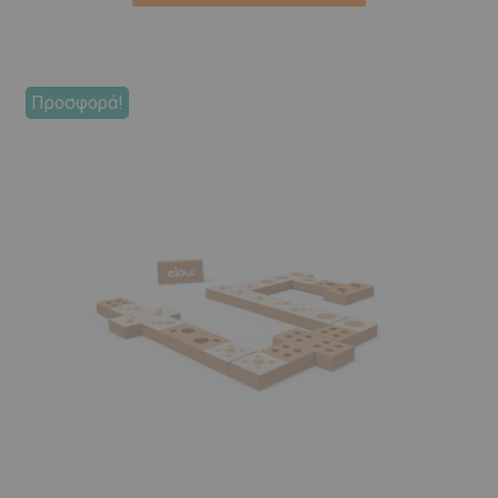
€19,90.
Προσφορά!