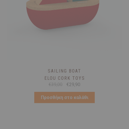
SAILING BOAT
ELOU CORK TOYS
Original
Η
€
39,00
€
29,90
price
τρέχουσα
was:
τιμή
Προσθήκη στο καλάθι
€39,00.
είναι:
€29,90.