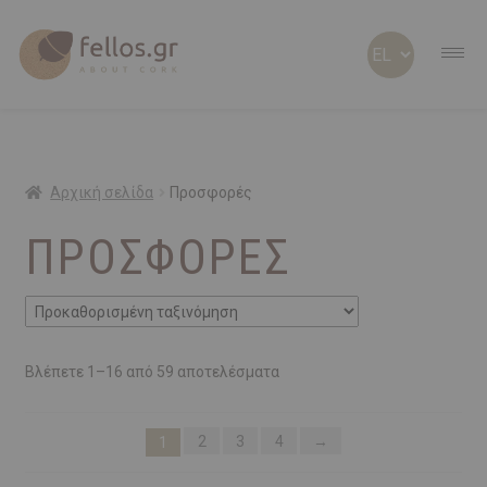
ABOUT CORK
ABOUT US
Αρχική σελίδα
Προσφορές
ΠΡΟΣΦΟΡΈΣ
ΠΡΟΣΩΠΟΠΟΙΗΜΕΝΑ
ΦΕΛΛΟΣ Β2Β
SHOP
Βλέπετε 1–16 από 59 αποτελέσματα
ΠΡΟΣΦΟΡΕΣ
2
3
4
→
1