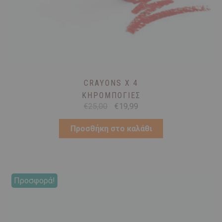
CRAYONS X 4
ΚΗΡΟΜΠΟΓΙΈΣ
Original
Η
€
25,00
€
19,99
price
τρέχουσα
was:
τιμή
Προσθήκη στο καλάθι
€25,00.
είναι:
€19,99.
Προσφορά!