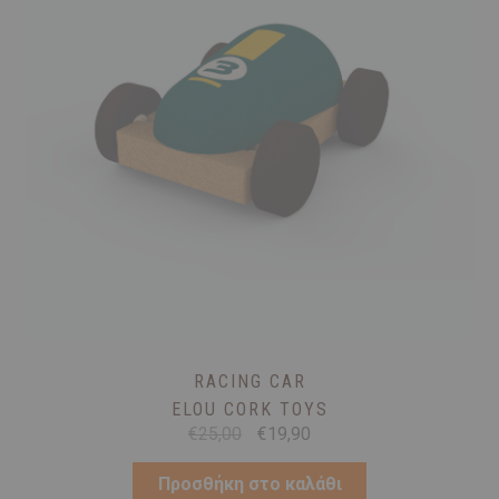
RACING CAR
ELOU CORK TOYS
Original
Η
€
25,00
€
19,90
price
τρέχουσα
was:
τιμή
Προσθήκη στο καλάθι
€25,00.
είναι: