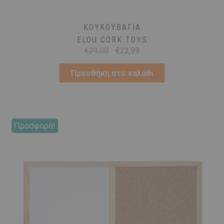
ΚΟΥΚΟΥΒΆΓΙΑ
ELOU CORK TOYS
Original
Η
€
29,00
€
22,99
price
τρέχουσα
was:
τιμή
Προσθήκη στο καλάθι
€29,00.
είναι:
€22,99.
Προσφορά!