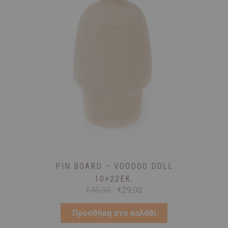
PIN BOARD – VOODOO DOLL
10×22ΕΚ.
Original
Η
€
45,00
€
29,00
price
τρέχουσα
was:
τιμή
Προσθήκη στο καλάθι
€45,00.
είναι: