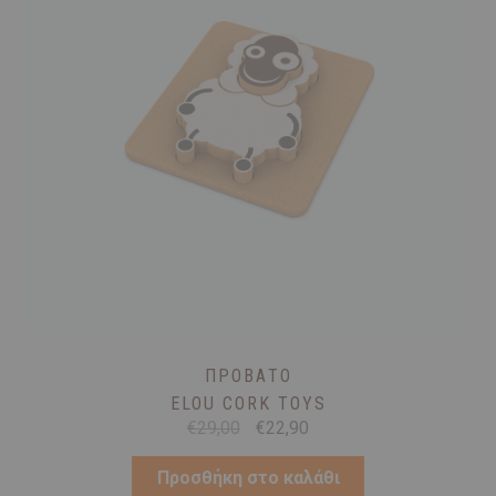
ΠΡΌΒΑΤΟ
ELOU CORK TOYS
Original
Η
€
29,00
€
22,90
price
τρέχουσα
was:
τιμή
Προσθήκη στο καλάθι
€29,00.
είναι: