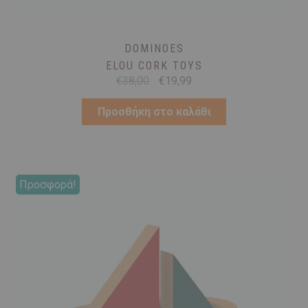
DOMINOES
ELOU CORK TOYS
Original
Η
€
38,00
€
19,99
price
τρέχουσα
was:
τιμή
Προσθήκη στο καλάθι
€38,00.
είναι:
€19,99.
Προσφορά!