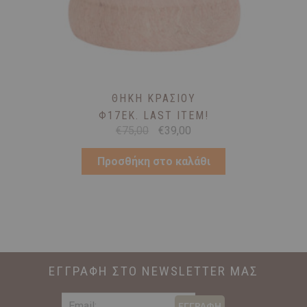
ΘΉΚΗ ΚΡΑΣΙΟΎ
Φ17ΕΚ. LAST ITEM!
Original
Η
€
75,00
€
39,00
price
τρέχουσα
was:
τιμή
Προσθήκη στο καλάθι
€75,00.
είναι:
€39,00.
ΕΓΓΡΑΦΗ ΣΤΟ NEWSLETTER ΜΑΣ
ΕΓΓΡΑΦΗ