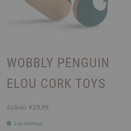
WOBBLY PENGUIN
ELOU CORK TOYS
Original
Η
€
28,00
€
23,99
price
τρέχουσα
was:
τιμή
3 σε απόθεμα
€28,00.
είναι: