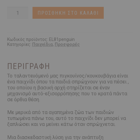
€23,99.
Wobbly
ΠΡΟΣΘΉΚΗ ΣΤΟ ΚΑΛΆΘΙ
Penguin
|
Elou
Cork
Toys
Κωδικός προϊόντος:
EL81penguin
Κατηγορίες:
Παιχνίδια
,
Προσφορές
ποσότητα
ΠΕΡΙΓΡΑΦΉ
Το ταλαντευόμενό μας πιγκουίνος/κουκουβάγια είναι
ένα παιχνίδι όπου τα παιδιά σπρώχνουν για να πέσει ,
του οποίου η βασική αρχή στηρίζεται σε έναν
μηχανισμό αυτό-εξισορρόπησης που το κρατά πάντα
σε όρθια θέση.
Με μερικά από τα αγαπημένα ζώα των παιδιών
τυπωμένα πάνω του, αυτό το παιχνίδι δεν μπορεί να
ξαπλώσει και να μείνει κάτω όταν σπρώχνεται.
Mια διασκεδαστική λύση για την ανάπτυξη