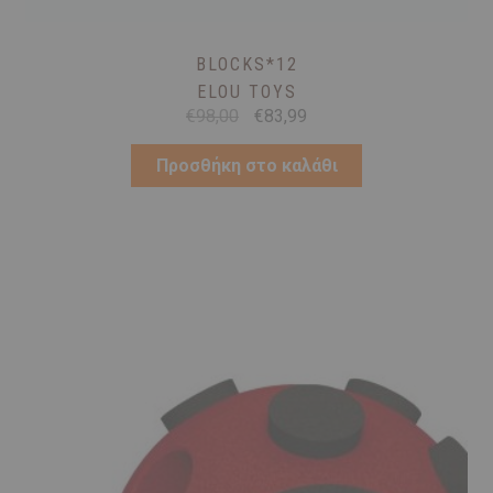
BLOCKS*12
ELOU TOYS
Original
Η
€
98,00
€
83,99
price
τρέχουσα
was:
τιμή
Προσθήκη στο καλάθι
€98,00.
είναι:
€83,99.