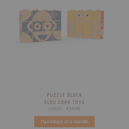
PUZZLE BLOCK
ELOU CORK TOYS
Original
Η
€
69,90
€
59,99
price
τρέχουσα
was:
τιμή
Προσθήκη στο καλάθι
€69,90.
είναι: