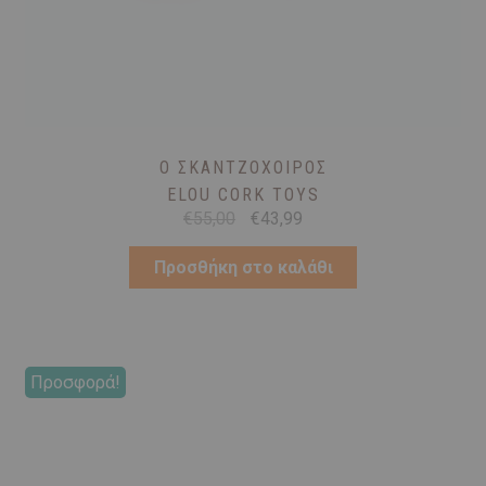
Ο ΣΚΑΝΤΖΌΧΟΙΡΟΣ
ELOU CORK TOYS
Original
Η
€
55,00
€
43,99
price
τρέχουσα
was:
τιμή
Προσθήκη στο καλάθι
€55,00.
είναι:
€43,99.
Προσφορά!