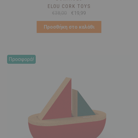
ELOU CORK TOYS
Original
Η
€
38,00
€
19,99
price
τρέχουσα
was:
τιμή
Προσθήκη στο καλάθι
€38,00.
είναι:
€19,99.
Προσφορά!