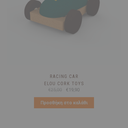
RACING CAR
ELOU CORK TOYS
Original
Η
€
25,00
€
19,90
price
τρέχουσα
was:
τιμή
Προσθήκη στο καλάθι
€25,00.
είναι:
€19,90.