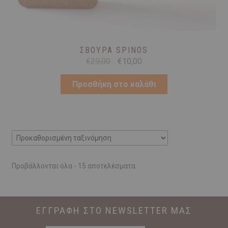
ΣΒΟΎΡΑ SPINOS
Original
Η
€
29,00
€
10,00
price
τρέχουσα
was:
τιμή
Προσθήκη στο καλάθι
€29,00.
είναι:
€10,00.
Προβάλλονται όλα - 15 αποτελέσματα
ΕΓΓΡΑΦΗ ΣΤΟ NEWSLETTER ΜΑΣ