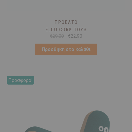
ΠΡΌΒΑΤΟ
ELOU CORK TOYS
Original
Η
€
29,00
€
22,90
price
τρέχουσα
was:
τιμή
Προσθήκη στο καλάθι
€29,00.
είναι:
€22,90.
Προσφορά!