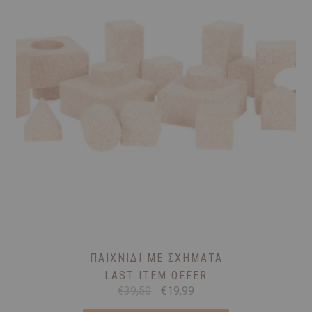
ΠΑΙΧΝΊΔΙ ΜΕ ΣΧΉΜΑΤΑ
LAST ITEM OFFER
Original
Η
€
39,50
€
19,99
price
τρέχουσα