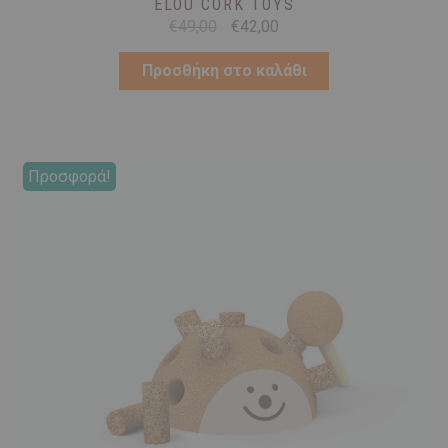
ELOU CORK TOYS
Original
Η
€
49,00
€
42,00
price
τρέχουσα
was:
τιμή
Προσθήκη στο καλάθι
€49,00.
είναι:
€42,00.
Προσφορά!