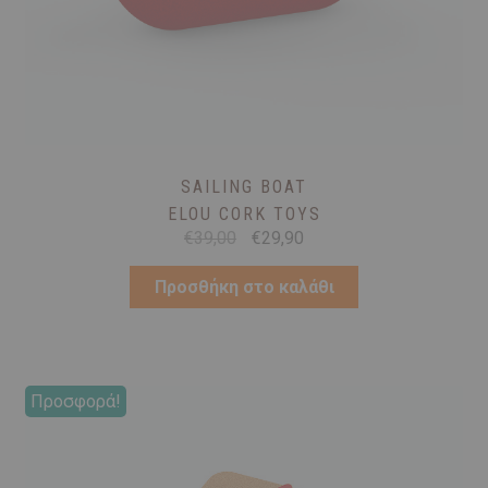
SAILING BOAT
ELOU CORK TOYS
Original
Η
€
39,00
€
29,90
price
τρέχουσα
was:
τιμή
Προσθήκη στο καλάθι
€39,00.
είναι:
€29,90.
Προσφορά!