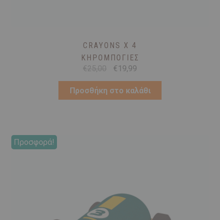
CRAYONS X 4
ΚΗΡΟΜΠΟΓΙΈΣ
Original
Η
€
25,00
€
19,99
price
τρέχουσα
was:
τιμή
Προσθήκη στο καλάθι
€25,00.
είναι:
€19,99.
Προσφορά!