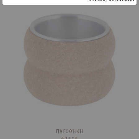
ΠΑΓΟΘΉΚΗ