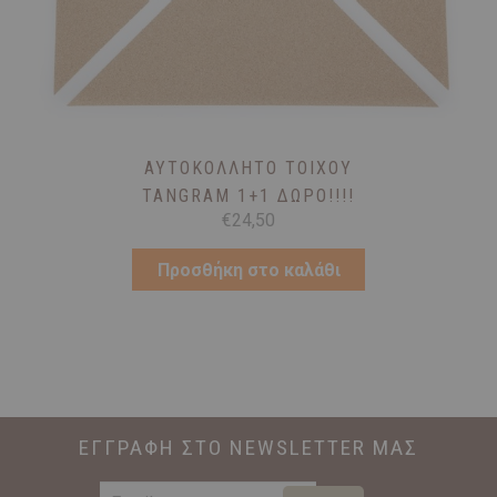
ΑΥΤΟΚΌΛΛΗΤΟ ΤΟΊΧΟΥ
TANGRAM 1+1 ΔΩΡΟ!!!!
€
24,50
Προσθήκη στο καλάθι
ΕΓΓΡΑΦΗ ΣΤΟ NEWSLETTER ΜΑΣ