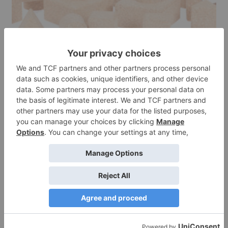
ΠΑΙΧΝΊΔΙ ΜΕ ΣΧΉΜΑΤΑ
LAST ITEM OFFER
Original
Η
€
39,50
€
19,99
price
τρέχουσα
was:
τιμή
Προσθήκη στο καλάθι
€39,50.
είναι:
€19,99.
Προσφορά!