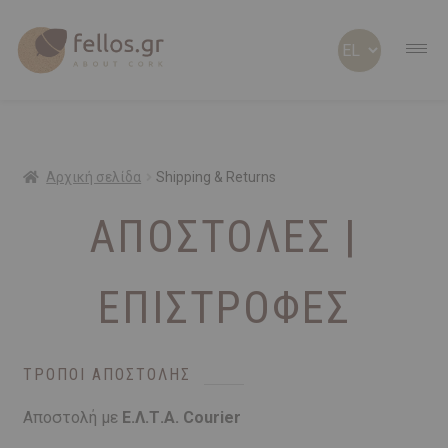
ABOUT CORK
ABOUT US
Αρχική σελίδα
Shipping & Returns
ΑΠΟΣΤΟΛΕΣ |
ΠΡΟΣΩΠΟΠΟΙΗΜΕΝΑ
ΦΕΛΛΟΣ Β2Β
ΕΠΙΣΤΡΟΦΕΣ
SHOP
ΤΡΌΠΟΙ ΑΠΟΣΤΟΛΉΣ
ΠΡΟΣΦΟΡΕΣ
Αποστολή με
Ε.Λ.Τ.Α. Courier