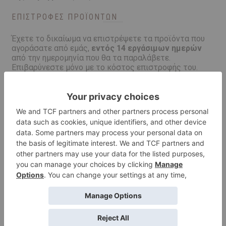
ΕΠΙΣΤΡΟΦΈΣ ΠΡΟΪΌΝΤΩΝ
Έχετε το δικαίωμα να επιστρέψετε τα προϊόντα που
αγοράσατε από εμάς,
εντός 14 εργάσιμων ημερών
από την ημερομηνία που θα τα παραλάβετε.
Eπιβαρύνεστε μόνο με το κόστος επιστροφής του.
Παρακαλώ να μας ενημερώσετε πριν τα
αποστείλετε.
Για την αποφυγή ταλαιπωρίας
σε σπασμένο προϊόν,
λάθος προϊόν, κτλ. καλό είναι να ελέγχετε την
κατάσταση των προϊόντων και την συσκευασίας τους
τη στιγμή της παραλαβής προκειμένου να
διαπιστωθούν εμφανή ελαττώματα.
Σε περίπτωση αποδεδειγμένα σπασμένο η
ελλαττωματικού προϊόντος
το κόστος επιστροφής
βαραίνει εμάς, ενώ εσείς διατηρείτε το δικαίωμα
επιστροφής του με τη δυνατότητα αντικατάστασής
του με δικά μας έξοδα αποστολής ή επιστροφής των
χρημάτων σας.
Παρακαλώ να ενημερώσετε άμεσα
την courier για την επιστροφή.