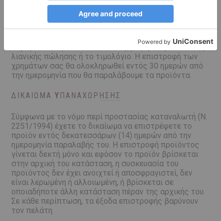
Οι επιστροφές γίνονται δεκτές μόνο όταν τα προϊόντα
βρίσκονται στην ίδια κατάσταση στην οποία τα
παραλάβατε, χωρίς να έχουν ανοιχτεί ή να έχει
παραβιασθεί η συσκευασία τους, μαζί με την απόδειξη
λιανικής πώλησης ή το τιμολόγιο. Η επιστροφή των
χρημάτων σας θα ολοκληρωθεί εντός 30 ημερών από
την ημερομηνία που θα παραλάβουμε τα προϊόντα.
ΔΙΚΑΊΩΜΑ
Y
ΠΑΝΑΧΏΡΗΣΗΣ
Σύμφωνα με το νόμο περί προστασίας καταναλωτή (Ν.
2251/1994) έχετε το δικαίωμα να επιστρέψετε το
προϊόν εντός δεκατεσσάρων (14) ημερών από την
ημερομηνία παραλαβής του. Η επιστροφή προϊόντος
γίνεται δεκτή μόνο και εφόσον το προϊόν βρίσκεται
στην αρχική του κατάσταση, η συσκευασία του
προϊόντος δεν έχει ανοιχτεί ή αποσφραγιστεί, δεν
είναι λερωμένη ή αλλοιωμένη, ή βρίσκεται σε
οποιαδήποτε άλλη κατάσταση πέραν της αρχικής του.
Σε κάθε περίπτωση, τα έξοδα επιστροφής βαρύνουν
τον πελάτη.