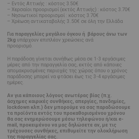
– Εντός Αττικής : κόστος 3.50€
– Χερσαίοι προορισμοί (εκτός Αττικής) : κόστος 3.70€
– Νησιωτικοί προορισμοί : κόστος 3.70€
– Χρέωση αντικαταβολής 3..50€ σε όλη την Ελλάδα
Για παραγγελίες μεγάλου όγκου ή βάρους άνω των
2kg
υπάρχουν επιπλέον χρεώσεις ανά
προορισμό.
Η παράδοση γίνεται συνήθως μέσα σε 1-3 εργάσιμες
μέρες από την παραγγελία σας, εκτός από κάποιες
απομακρυσμένες περιοχές της χώρας όπου ο χρόνος
παράδοσης μπορεί να φτάσει έως τις 3-4 εργάσιμες
ημέρες.
Αν για κάποιους λόγους ανωτέρας βίας (π.χ.
άσχημες καιρικές συνθήκες, απεργίες, πανδημίες,
lockdown κλπ.) δεν μπορούμε να σας παραδώσουμε
τα προϊόντα εντός του προκαθορισμένου χρόνου
θα σας ενημερώσουμε μέσω τηλεφώνου ή/και e-
mail, προκειμένου να μας δηλώσετε αν, με τις
τρέχουσες συνθήκες, επιθυμείτε την ολοκλήρωση
της παραγγελίας σας.