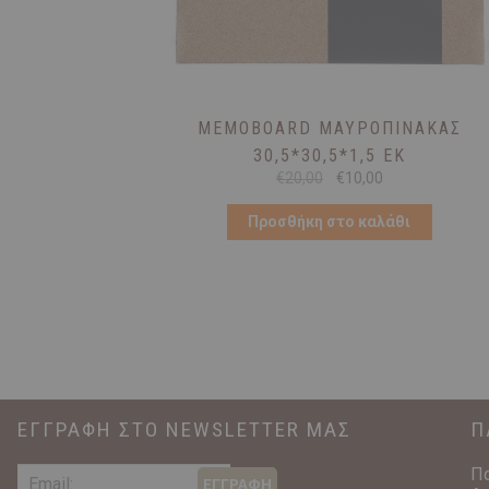
MEMOBOARD ΜΑΥΡΟΠΊΝΑΚΑΣ
30,5*30,5*1,5 ΕΚ
Original
Η
€
20,00
€
10,00
price
τρέχουσα
was:
τιμή
Προσθήκη στο καλάθι
€20,00.
είναι:
€10,00.
ΕΓΓΡΑΦΗ ΣΤΟ NEWSLETTER ΜΑΣ
Π
Π
ΕΓΓΡΑΦΗ