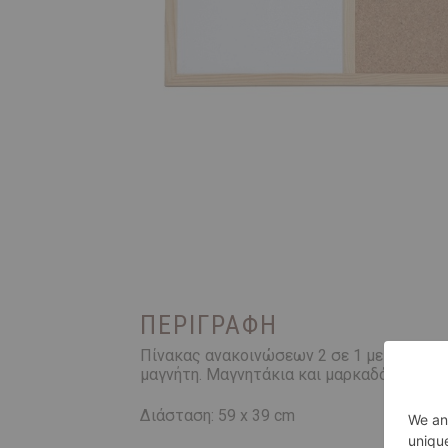
ΠΕΡΙΓΡΑΦΉ
Πίνακας ανακοινώσεων 2 σε 1 με ξύλινο κά
μαγνήτη. Μαγνητάκια και μαρκαδόρος περ
Διάσταση: 59 x 39 cm