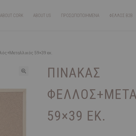
ABOUT CORK
ABOUT US
ΠΡΟΣΩΠΟΠΟΙΗΜΕΝΑ
ΦΕΛΛΟΣ Β2Β
λός+Μεταλλικός 59×39 εκ.
ΠΊΝΑΚΑΣ
ΦΕΛΛΌΣ+ΜΕΤΑ
59×39 ΕΚ.