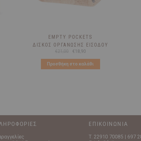
EMPTY POCKETS
ΔΊΣΚΟΣ ΟΡΓΆΝΩΣΗΣ ΕΙΣΌΔΟΥ
Original
Η
€
21,00
€
18,90
price
τρέχουσα
was:
τιμή
Προσθήκη στο καλάθι
€21,00.
είναι:
€18,90.
ΛΗΡΟΦΟΡΙΕΣ
ΕΠΙΚΟΙΝΩΝΙΑ
αραγγελίες
Τ.
22910 70085
|
697 2