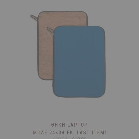
ΘΉΚΗ LAPTOP
ΜΠΛΕ 24×34 ΕΚ. LAST ITEM!