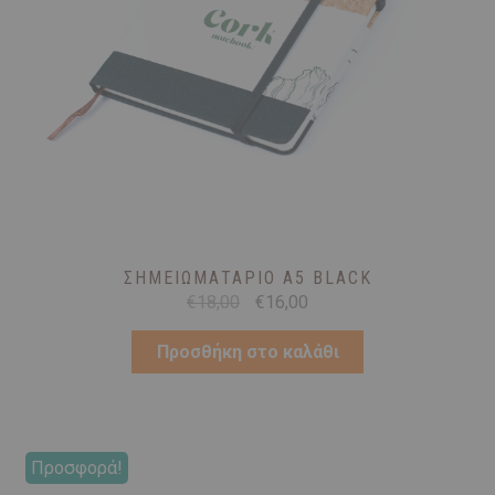
ΣΗΜΕΙΩΜΑΤΆΡΙΟ Α5 BLACK
Original
Η
€
18,00
€
16,00
price
τρέχουσα
was:
τιμή
Προσθήκη στο καλάθι
€18,00.
είναι:
€16,00.
Προσφορά!