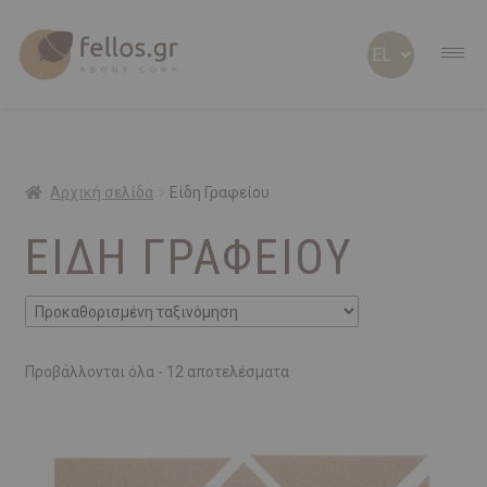
ABOUT CORK
ABOUT US
Αρχική σελίδα
Είδη Γραφείου
ΕΊΔΗ ΓΡΑΦΕΊΟΥ
ΠΡΟΣΩΠΟΠΟΙΗΜΕΝΑ
ΦΕΛΛΟΣ Β2Β
SHOP
Προβάλλονται όλα - 12 αποτελέσματα
ΠΡΟΣΦΟΡΕΣ