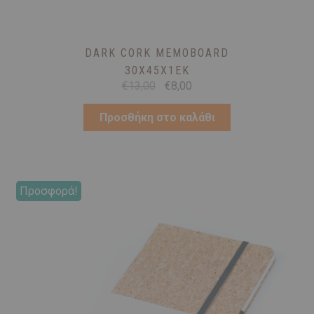
DARK CORK MEMOBOARD
30X45X1ΕΚ
Original
Η
€
13,00
€
8,00
price
τρέχουσα
was:
τιμή
Προσθήκη στο καλάθι
€13,00.
είναι:
€8,00.
Προσφορά!