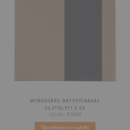
MEMOBOARD ΜΑΥΡΟΠΊΝΑΚΑΣ
30,5*30,5*1,5 ΕΚ
Original
Η
€
20,00
€
10,00
price
τρέχουσα
was:
τιμή
Προσθήκη στο καλάθι