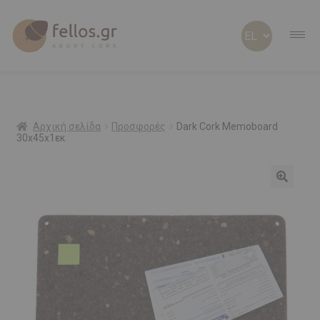
ABOUT CORK
ABOUT US
Αρχική σελίδα
Προσφορές
Dark Cork Memoboard
30x45x1εκ
ΠΡΟΣΩΠΟΠΟΙΗΜΕΝΑ
Προσφορά!
ΦΕΛΛΟΣ Β2Β
SHOP
ΠΡΟΣΦΟΡΕΣ