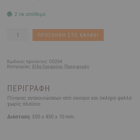
price
τρέχουσα
was:
τιμή
2 σε απόθεμα
€13,00.
είναι:
€8,00.
Dark
ΠΡΟΣΘΉΚΗ ΣΤΟ ΚΑΛΆΘΙ
Cork
Memoboard
|
30x45x1εκ
ποσότητα
Κωδικός προϊόντος:
O0204
Κατηγορίες:
Είδη Γραφείου
,
Προσφορές
ΠΕΡΙΓΡΑΦΉ
Πίνακας ανακοινώσεων από σκούρο και σκληρό φελλό
χωρίς πλαίσιο.
Διάσταση
: 300 x 450 x 10 mm.