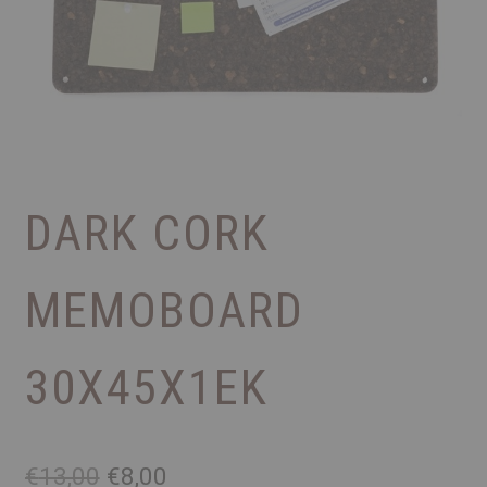
DARK CORK
MEMOBOARD
30X45X1ΕΚ
Original
Η
€
13,00
€
8,00