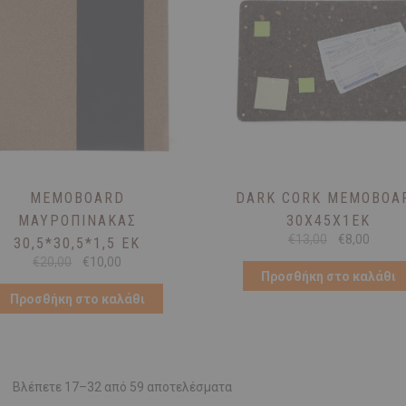
MEMOBOARD
DARK CORK MEMOBOA
ΜΑΥΡΟΠΊΝΑΚΑΣ
30X45X1ΕΚ
Original
Η
€
13,00
€
8,00
30,5*30,5*1,5 ΕΚ
price
τρέχο
Original
Η
€
20,00
€
10,00
was:
τιμή
price
τρέχουσα
Προσθήκη στο καλάθι
€13,00.
είναι:
was:
τιμή
€8,00.
Προσθήκη στο καλάθι
€20,00.
είναι:
€10,00.
Βλέπετε 17–32 από 59 αποτελέσματα