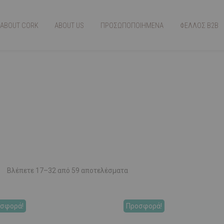
ABOUT CORK
ABOUT US
ΠΡΟΣΩΠΟΠΟΙΗΜΕΝΑ
ΦΕΛΛΟΣ Β2Β
Βλέπετε 17–32 από 59 αποτελέσματα
σφορά!
Προσφορά!