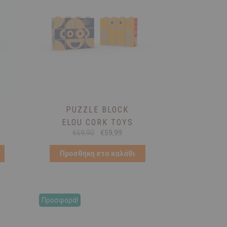
PUZZLE BLOCK
ELOU CORK TOYS
Original
Η
€
69,90
€
59,99
ουσα
price
τρέχουσα
was:
τιμή
Προσθήκη στο καλάθι
€69,90.
είναι:
9.
€59,99.
Προσφορά!