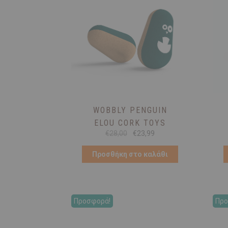
WOBBLY PENGUIN
ELOU CORK TOYS
Original
Η
€
28,00
€
23,99
price
τρέχουσα
was:
τιμή
Προσθήκη στο καλάθι
€28,00.
είναι:
€23,99.
Προσφορά!
Προ