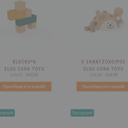
BLOCKS*6
Ο ΣΚΑΝΤΖΌΧΟΙΡΟΣ
ELOU CORK TOYS
ELOU CORK TOYS
Original
Η
Original
Η
€
49,00
€
42,00
€
55,00
€
43,99
price
τρέχουσα
price
τρέχ
was:
τιμή
was:
τιμή
Προσθήκη στο καλάθι
Προσθήκη στο καλάθι
€49,00.
είναι:
€55,00.
είναι:
€42,00.
€43,9
σφορά!
Προσφορά!