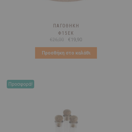
ΠΑΓΟΘΉΚΗ
Φ15ΕΚ
Original
Η
€
26,00
€
19,90
price
τρέχουσα
was:
τιμή
Προσθήκη στο καλάθι
€26,00.
είναι:
€19,90.
Προσφορά!