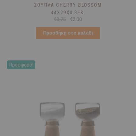
ΣΟΥΠΛΆ CHERRY BLOSSOM
44X29X0.3ΕΚ.
Original
Η
€
3,75
€
2,00
price
τρέχουσα
was:
τιμή
Προσθήκη στο καλάθι
€3,75.
είναι:
€2,00.
Προσφορά!