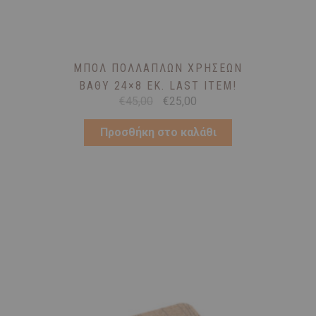
ΜΠΟΛ ΠΟΛΛΑΠΛΏΝ ΧΡΉΣΕΩΝ
ΒΑΘΎ 24×8 ΕΚ. LAST ITEM!
Original
Η
€
45,00
€
25,00
price
τρέχουσα
was:
τιμή
Προσθήκη στο καλάθι
€45,00.
είναι:
€25,00.