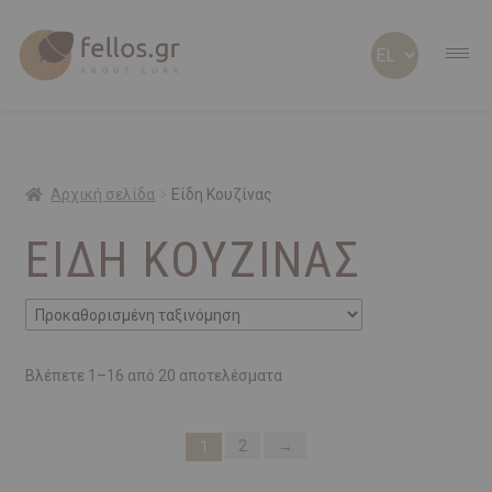
ABOUT CORK
ABOUT US
Αρχική σελίδα
Είδη Κουζίνας
ΕΊΔΗ ΚΟΥΖΊΝΑΣ
ΠΡΟΣΩΠΟΠΟΙΗΜΕΝΑ
ΦΕΛΛΟΣ Β2Β
SHOP
Βλέπετε 1–16 από 20 αποτελέσματα
ΠΡΟΣΦΟΡΕΣ
2
→
1