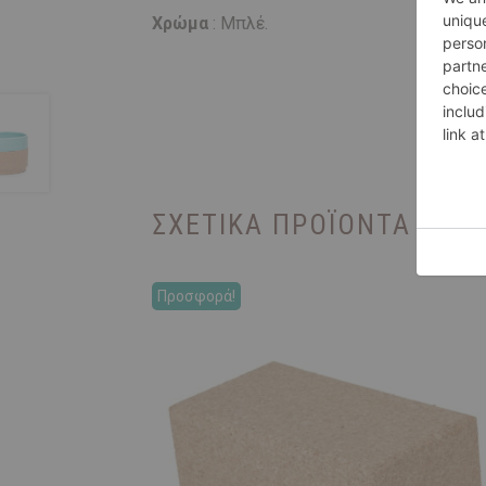
Χρώμα
: Μπλέ.
ΣΧΕΤΙΚΆ ΠΡΟΪΌΝΤΑ
Προσφορά!