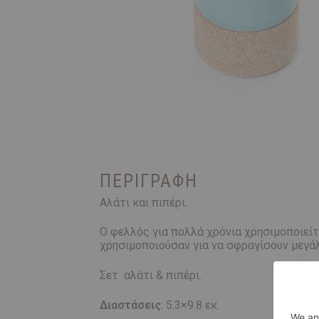
ΠΕΡΙΓΡΑΦΉ
Αλάτι και πιπέρι.
Ο φελλός για πολλά χρόνια χρησιμοποιείτ
χρησιμοποιούσαν για να σφραγίσουν μεγάλα
Σετ αλάτι & πιπέρι.
Διαστάσεις
: 5.3×9.8 εκ.