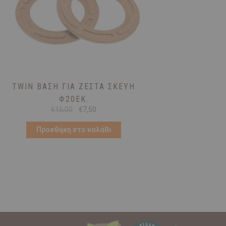
TWIN ΒΆΣΗ ΓΙΑ ΖΕΣΤΆ ΣΚΕΎΗ
Φ20ΕΚ.
Original
Η
€
15,00
€
7,50
price
τρέχουσα
was:
τιμή
Προσθήκη στο καλάθι
€15,00.
είναι:
€7,50.