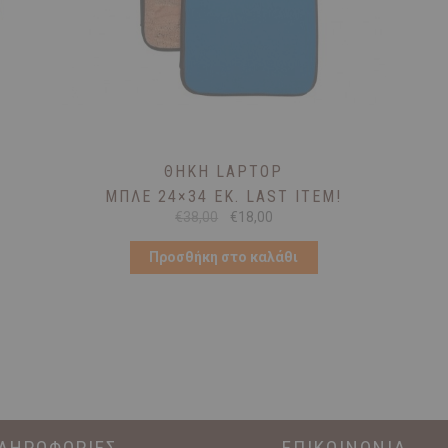
ΘΉΚΗ LAPTOP
ΜΠΛΕ 24×34 ΕΚ. LAST ITEM!
Original
Η
€
38,00
€
18,00
price
τρέχουσα
was:
τιμή
Προσθήκη στο καλάθι
€38,00.
είναι:
€18,00.
ΛΗΡΟΦΟΡΙΕΣ
ΕΠΙΚΟΙΝΩΝΙΑ