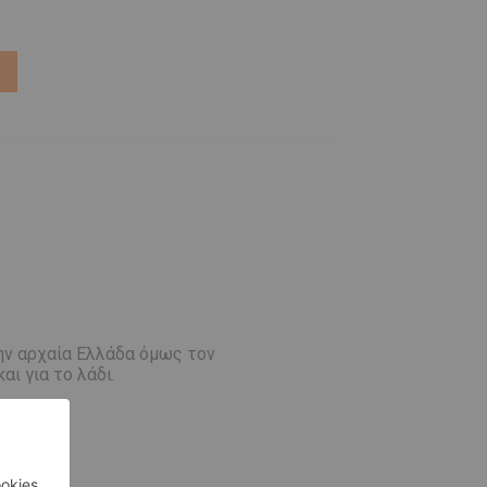
Ι
την αρχαία Ελλάδα όμως τον
ι για το λάδι.