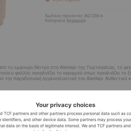
Κωδικός προϊόντος:
AG1206-b
Κατηγορία:
Κεραμικά
ς από το ομώνυμο δέντρο στο Alentejo της Πορτογαλίας, το μ
 οποία ο φελλός αγκαλιάζει το κεραμικό όπως αγκαλιάζει το 
ό την παραδοσιακή αγγειοπλαστική του Alentejo. Αυθεντικό 