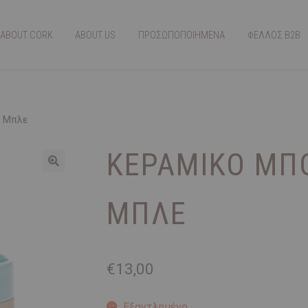
ABOUT CORK
ABOUT US
ΠΡΟΣΩΠΟΠΟΙΗΜΕΝΑ
ΦΕΛΛΟΣ Β2Β
λ Μπλε
ΚΕΡΑΜΙΚΌ ΜΠ
ΜΠΛΕ
€
13,00
Εξαντλημένο