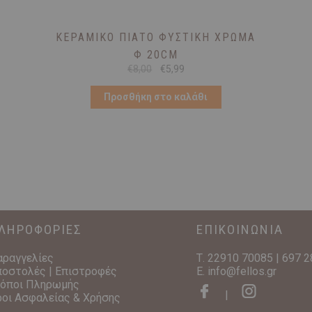
ΚΕΡΑΜΙΚΌ ΠΙΆΤΟ ΦΥΣΤΙΚΗ ΧΡΏΜΑ
Φ 20CM
Original
Η
€
8,00
€
5,99
price
τρέχουσα
was:
τιμή
Προσθήκη στο καλάθι
€8,00.
είναι:
€5,99.
ΛΗΡΟΦΟΡΙΕΣ
ΕΠΙΚΟΙΝΩΝΙΑ
αραγγελίες
Τ.
22910 70085
|
697 2
οστολές | Επιστροφές
E.
info@fellos.gr
ρόποι Πληρωμής
|
οι Ασφαλείας & Χρήσης