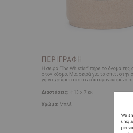
ΠΕΡΙΓΡΑΦΉ
Η σειρά “The Whistler” πήρε το όνομα τη
στον κόσμο. Μια σειρά για το σπίτι στην
γήινα χρώματα και σχέδια εμπνευσμένα απ
Διαστάσεις
: Φ13 x 7 εκ.
Χρώμα
:
Μπλέ.