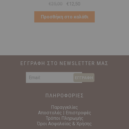
Original
Η
€
25,00
€
12,50
price
τρέχουσα
was:
τιμή
Προσθήκη στο καλάθι
€25,00.
είναι:
€12,50.
ΕΓΓΡΑΦΗ ΣΤΟ NEWSLETTER ΜΑΣ
ΕΓΓΡΑΦΗ
ΠΛΗΡΟΦΟΡΙΕΣ
Παραγγελίες
Αποστολές | Επιστροφές
Τρόποι Πληρωμής
Όροι Ασφαλείας & Χρήσης