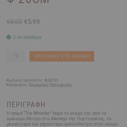
Original
Η
€
8,00
€
5,99
price
τρέχουσα
was:
τιμή
2 σε απόθεμα
€8,00.
είναι:
€5,99.
Κεραμικό
ΠΡΟΣΘΉΚΗ ΣΤΟ ΚΑΛΆΘΙ
Πιάτο
ΦΥΣΤΙΚΗ
χρώμα
|
Φ
Κωδικός προϊόντος:
AG0101
Κατηγορίες:
Κεραμικά
,
Προσφορές
20cm
ποσότητα
ΠΕΡΙΓΡΑΦΉ
Η σειρά “The Whistler” πήρε το όνομα της από το
ομώνυμο δέντρο στο Alentejo της Πορτογαλίας, το
μεγαλύτερο και γηραιότερο φελλόδεντρο στον κόσμο.