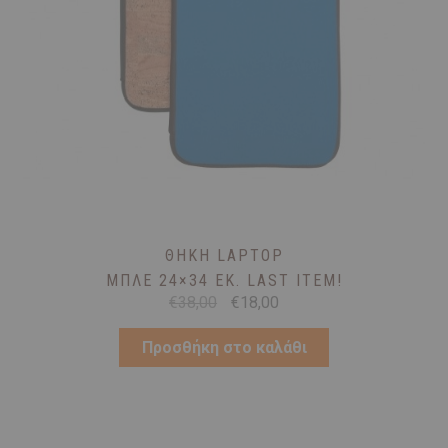
ΘΉΚΗ LAPTOP
ΜΠΛΕ 24×34 ΕΚ. LAST ITEM!
Original
Η
€
38,00
€
18,00
price
τρέχουσα
was:
τιμή
Προσθήκη στο καλάθι
€38,00.
είναι:
€18,00.