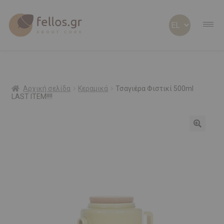
ABOUT CORK
ABOUT US
Αρχική σελίδα
Κεραμικά
Τσαγιέρα Φιστικί 500ml
LAST ITEM!!!!
ΠΡΟΣΩΠΟΠΟΙΗΜΕΝΑ
ΦΕΛΛΟΣ Β2Β
SHOP
ΠΡΟΣΦΟΡΕΣ