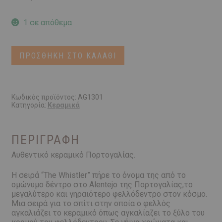
1 σε απόθεμα
Τσαγιέρα
ΠΡΟΣΘΉΚΗ ΣΤΟ ΚΑΛΆΘΙ
Φιστικί
|
500ml
|
LAST
Κωδικός προϊόντος:
AG1301
Κατηγορία:
Κεραμικά
ITEM!!!!
ποσότητα
ΠΕΡΙΓΡΑΦΉ
Αυθεντικό κεραμικό Πορτογαλίας.
Η σειρά “The Whistler” πήρε το όνομα της από το
ομώνυμο δέντρο στο Alentejo της Πορτογαλίας,το
μεγαλύτερο και γηραιότερο φελλόδεντρο στον κόσμο.
Μια σειρά για το σπίτι στην οποία ο φελλός
αγκαλιάζει το κεραμικό όπως αγκαλίαζει το ξύλο του