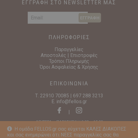
ΕΓΓΡΑΦΗ ΣΤΟ NEWSLETTER ΜΑΣ
ΕΓΓΡΑΦΗ
ΠΛΗΡΟΦΟΡΙΕΣ
Παραγγελίες
Αποστολές | Επιστροφές
Τρόποι Πληρωμής
Όροι Ασφαλείας & Χρήσης
ΕΠΙΚΟΙΝΩΝΙΑ
Τ.
22910 70085
|
697 288 3213
E.
info@fellos.gr
|
ΔΕΥΤΕΡΑ – ΠΑΡΑΣΚΕΥΗ | 9:00 – 15:00
Η ομάδα FELLOS.gr σας εύχεται ΚΑΛΕΣ ΔΙΑΚΟΠΕΣ
και σας ενημερώνει ότι ΝΕΕΣ παραγγελίες σας θα