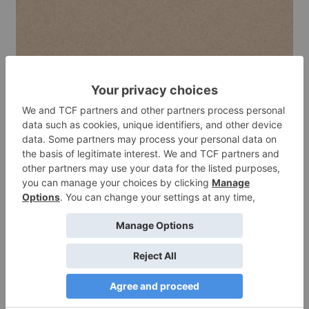
ΦΕΛΛΌΣ ΣΕ ΡΟΛΌ 3ΧΙΛ. ΠΆΧΟΣ
100*100CM
€
15,00
Προσθήκη στο καλάθι