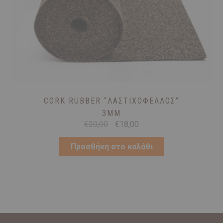
CORK RUBBER “ΛΑΣΤΙΧΟΦΕΛΛΌΣ”
3MM
Original
Η
€
20,00
€
18,00
price
τρέχουσα
was:
τιμή
Προσθήκη στο καλάθι
€20,00.
είναι:
€18,00.