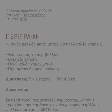
5χιλ.
πάχος
|
Κωδικός προϊόντος:
CR0105-1
Κατηγορία:
Με το μέτρο
50*100cm
Ετικέτα:
NEW
ποσότητα
ΠΕΡΙΓΡΑΦΉ
Φυσικός φελλός με το μέτρο για πολλαπλές χρήσεις.
• Φιλικό προς το περιβάλλον.
• Ευελιξία χρήσης.
• Πολύ καλό ηχομονωτικό.
• Προσφέρει θερμική μόνωση.
Διαστάσεις
: 5 χιλ πάχος
|
50*100 εκ
Διευκρίνιση:
Σε περίπτωση παραγγελίας περισσότερων του 1
τεμαχίου παραλαμβάνετε ανάλογα τεμάχια φύλλων
φελλού διάστασης 50*100εκ.