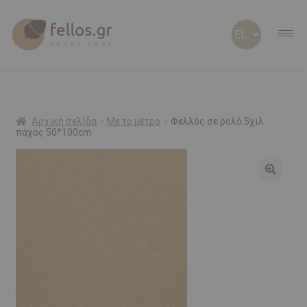
ABOUT CORK
ABOUT US
Αρχική σελίδα
Με το μέτρο
Φελλός σε ρολό 5χιλ.
πάχος 50*100cm
ΠΡΟΣΩΠΟΠΟΙΗΜΕΝΑ
ΦΕΛΛΟΣ Β2Β
SHOP
ΠΡΟΣΦΟΡΕΣ