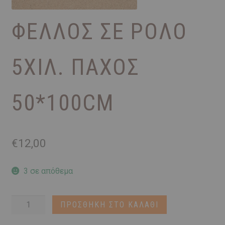
ΦΕΛΛΌΣ ΣΕ ΡΟΛΌ
5ΧΙΛ. ΠΆΧΟΣ
50*100CM
€
12,00
3 σε απόθεμα
Φελλός
ΠΡΟΣΘΉΚΗ ΣΤΟ ΚΑΛΆΘΙ
σε
ρολό