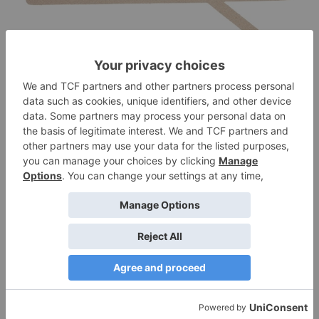
ΑΥΤΟΚΌΛΛΗΤΟ ΤΟΊΧΟΥ BRANCH
1+1 ΔΏΡΟ!!!
€
12,00
Προσθήκη στο καλάθι
Προσφορά!