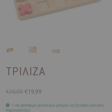
ΤΡΙΛΙΖΑ
Original
Η
€
25,00
€
19,99
price
τρέχουσα
was:
τιμή
1 σε απόθεμα (επιπλέον μπορεί να ζητηθεί κατόπιν
παραγγελίας)
€25,00.
είναι: