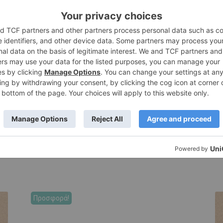
 1m
 του 1 τεμαχίου παραλαμβάνετε ανάλογα τρέχοντα μέτρα φελ
Προσφορά!