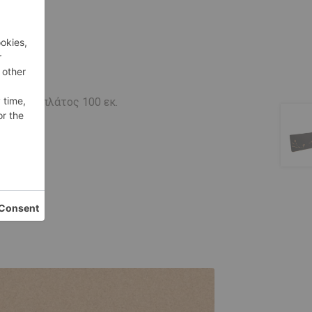
λού με πλάτος 100 εκ.