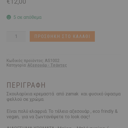
€
12,00
5 σε απόθεμα
Cork
ΠΡΟΣΘΉΚΗ ΣΤΟ ΚΑΛΆΘΙ
Earings
|
ΦΕΛΛΟ
ΥΦΑΣΜΑ
ποσότητα
Κωδικός προϊόντος:
AS1002
Κατηγορία:
Αξεσουάρ - Τσάντες
ΠΕΡΙΓΡΑΦΉ
Σκουλαρίκια κρεμαστά από zamak και φυσικό ύφασμα
φελλού σε χρώμα.
Είναι πολύ ελαφριά. Το τέλειο αξεσουάρ , eco frindly &
vegan, για να ζωντανέψετε το look σας!