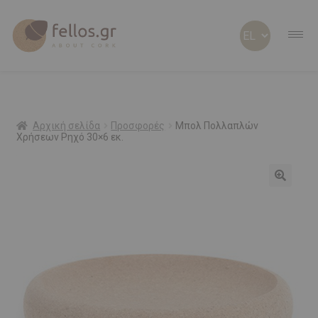
ABOUT CORK
ABOUT US
Αρχική σελίδα
Προσφορές
Μπολ Πολλαπλών
Χρήσεων Ρηχό 30×6 εκ.
ΠΡΟΣΩΠΟΠΟΙΗΜΕΝΑ
Προσφορά!
ΦΕΛΛΟΣ Β2Β
SHOP
ΠΡΟΣΦΟΡΕΣ