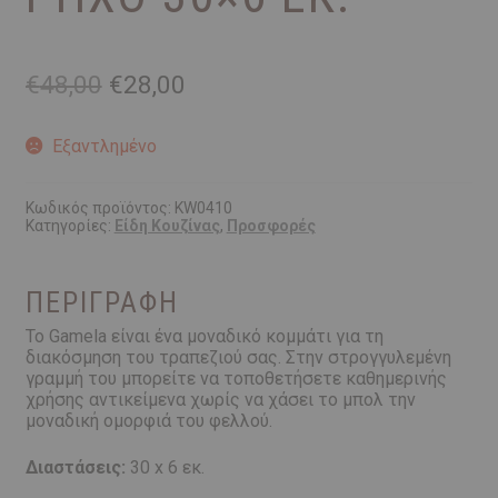
Original
Η
€
48,00
€
28,00
price
τρέχουσα
was:
τιμή
Εξαντλημένο
€48,00.
είναι:
€28,00.
Κωδικός προϊόντος:
KW0410
Κατηγορίες:
Είδη Κουζίνας
,
Προσφορές
ΠΕΡΙΓΡΑΦΉ
Το Gamela είναι ένα μοναδικό κομμάτι για τη
διακόσμηση του τραπεζιού σας. Στην στρογγυλεμένη
γραμμή του μπορείτε να τοποθετήσετε καθημερινής
χρήσης αντικείμενα χωρίς να χάσει το μπολ την
μοναδική ομορφιά του φελλού.
Διαστάσεις:
30 x 6 εκ.