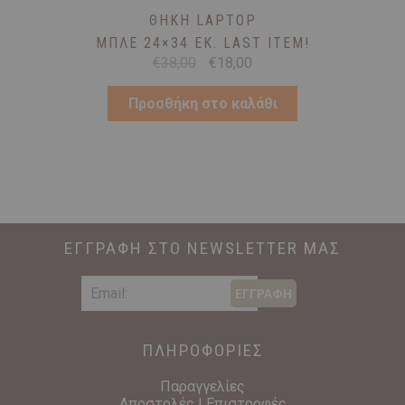
ΘΉΚΗ LAPTOP
ΜΠΛΕ 24×34 ΕΚ. LAST ITEM!
Original
Η
€
38,00
€
18,00
price
τρέχουσα
was:
τιμή
Προσθήκη στο καλάθι
€38,00.
είναι:
€18,00.
ΕΓΓΡΑΦΗ ΣΤΟ NEWSLETTER ΜΑΣ
ΕΓΓΡΑΦΗ
ΠΛΗΡΟΦΟΡΙΕΣ
Παραγγελίες
Αποστολές | Επιστροφές